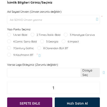
İsimlik Bilgileri Giriniz/Seçiniz
Ad Soyad Ünvan (Ünvan zorunlu değildir)
*
Yazı Fontu Seçiniz
1.Ariel-Bold
2.Times İtalik-Bold
3.Monotype Corsiva
4.Comic Sans-Bold
5.Georgia
6.Impact
7.Century Gothic
8.Clarendon BLK BT
9.Kaufmann BT
*
Varsa Logo Ekleyiniz (Zorunlu değildir)
Dosya
Seç
SEPETE EKLE
Hızlı Satın Al