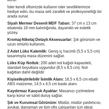
İster kendi ofisinizde kullanın ister sevdiklerinize
hediye edin, bu masa seti zarafeti ve profesyonelliği bir
arada sunar.
Siyah Mermer Desenli MDF Taban:
37 cm x 13 cm
ebatında 18 mm kalınlığında, dayanıklı ve estetik
yüzey.
Kromaj-Nikelaj Detaylı Aksesuarlar:
Şık görünüm ve
uzun ömürlü kullanım.
2 Adet Lüks Kalemlik:
Geniş iç hacimli (5,5 x 5,5 cm)
tasarımıyla masa düzenini sağlar.
Lüks Küp Notluk:
200 adet not kağıdı kapasiteli,
standart boyutlara uygundur (8,5 x 8,5 cm). Not
kağıtları dahil değildir
Kişiselleştirilebilir İsimlik Alanı:
16,5 x 6,5 cm ebatlı
ABS malzeme, 14,5 x 4,5 cm baskı alanı.
Kaydırmaz Kauçuk Ayaklar:
Masanızı çizilmelere
karşı korur ve sabit duruş sağlar.
Şık ve Kurumsal Görünüm:
Müdür, müdür yardımcısı,
avukat, danışman ve tüm ofis çalışanları için ideal.