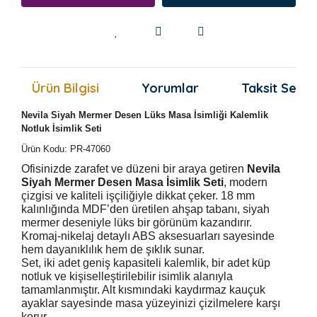
Ürün Bilgisi
Yorumlar
Taksit Seçen
Nevila Siyah Mermer Desen Lüks Masa İsimliği Kalemlik
Notluk İsimlik Seti
Ürün Kodu: PR-47060
Ofisinizde zarafet ve düzeni bir araya getiren
Nevila
Siyah Mermer Desen Masa İsimlik Seti
, modern
çizgisi ve kaliteli işçiliğiyle dikkat çeker. 18 mm
kalınlığında MDF’den üretilen ahşap tabanı, siyah
mermer deseniyle lüks bir görünüm kazandırır.
Kromaj-nikelaj detaylı ABS aksesuarları sayesinde
hem dayanıklılık hem de şıklık sunar.
Set, iki adet geniş kapasiteli kalemlik, bir adet küp
notluk ve kişiselleştirilebilir isimlik alanıyla
tamamlanmıştır. Alt kısmındaki kaydırmaz kauçuk
ayaklar sayesinde masa yüzeyinizi çizilmelere karşı
korur.