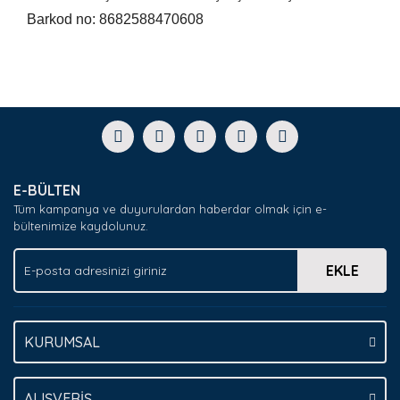
Barkod no: 8682588470608
Bu ürünün fiyat bilgisi, resim, ürün açıklamalarında ve
diğer konularda yetersiz gördüğünüz noktaları öneri
Bu ürüne ilk yorumu siz yapın!
formunu kullanarak tarafımıza iletebilirsiniz.
Görüş ve önerileriniz için teşekkür ederiz.
Yorum Yaz
Ürün resmi kalitesiz, bozuk veya görüntülenemiyor.
E-BÜLTEN
Ürün açıklamasında eksik bilgiler bulunuyor.
Tüm kampanya ve duyurulardan haberdar olmak için e-
Ürün bilgilerinde hatalar bulunuyor.
bültenimize kaydolunuz.
Ürün fiyatı diğer sitelerden daha pahalı.
EKLE
Bu ürüne benzer farklı alternatifler olmalı.
KURUMSAL
Gönder
ALIŞVERİŞ