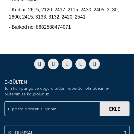
- Kodlar: 2615, 2120, 2417, 2115, 2430, 2405, 3130,
2800, 2415, 3133, 3132, 2420, 2541
- Barkod no: 8682588474071
Bu ürünün fiyat bilgisi, resim, ürün açıklamalarında ve
diğer konularda yetersiz gördüğünüz noktaları öneri
Bu ürüne ilk yorumu siz yapın!
formunu kullanarak tarafımıza iletebilirsiniz.
Görüş ve önerileriniz için teşekkür ederiz.
Yorum Yaz
Ürün resmi kalitesiz, bozuk veya görüntülenemiyor.
E-BÜLTEN
Ürün açıklamasında eksik bilgiler bulunuyor.
Tüm kampanya ve duyurulardan haberdar olmak için e-
Ürün bilgilerinde hatalar bulunuyor.
bültenimize kaydolunuz.
Ürün fiyatı diğer sitelerden daha pahalı.
EKLE
Bu ürüne benzer farklı alternatifler olmalı.
KURUMSAL