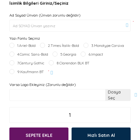
İsimlik Bilgileri Giriniz/Seçiniz
Ad Soyad Ünvan (Ünvan zorunlu değildir)
*
Yazı Fontu Seçiniz
1.Ariel-Bold
2.Times İtalik-Bold
3.Monotype Corsiva
4.Comic Sans-Bold
5.Georgia
6.Impact
7.Century Gothic
8.Clarendon BLK BT
9.Kaufmann BT
*
Varsa Logo Ekleyiniz (Zorunlu değildir)
Dosya
Seç
SEPETE EKLE
Hızlı Satın Al