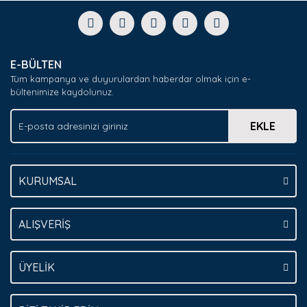
formunu kullanarak tarafımıza iletebilirsiniz.
Görüş ve önerileriniz için teşekkür ederiz.
Yorum Yaz
Ürün resmi kalitesiz, bozuk veya görüntülenemiyor.
E-BÜLTEN
Ürün açıklamasında eksik bilgiler bulunuyor.
Tüm kampanya ve duyurulardan haberdar olmak için e-
Ürün bilgilerinde hatalar bulunuyor.
bültenimize kaydolunuz.
Ürün fiyatı diğer sitelerden daha pahalı.
EKLE
Bu ürüne benzer farklı alternatifler olmalı.
KURUMSAL
Gönder
ALIŞVERİŞ
ÜYELİK