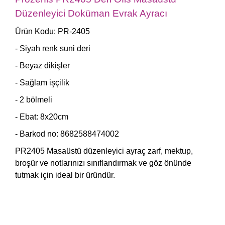
Düzenleyici Doküman Evrak Ayracı
Ürün Kodu: PR-2405
- Siyah renk suni deri
- Beyaz dikişler
- Sağlam işçilik
- 2 bölmeli
- Ebat: 8x20cm
- Barkod no:
8682588474002
PR2405 Masaüstü düzenleyici ayraç zarf, mektup,
broşür ve notlarınızı sınıflandırmak ve göz önünde
tutmak için ideal bir üründür.
Bu ürünün fiyat bilgisi, resim, ürün açıklamalarında ve
diğer konularda yetersiz gördüğünüz noktaları öneri
Bu ürüne ilk yorumu siz yapın!